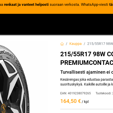
laa
renkaat ja vanteet helposti
suoraan verkosta. WhatsApp-viesti
tä
VENTTIILIT
RENGASPALVELUT
RENGASTIETOA
Kauppa
215/55R17 98
215/55R17 98W 
PREMIUMCONTACT
Turvallisesti ajaminen ei
Kesärengas joka edustaa parasta
suorituskykyä. Kaikille autoille ja 
EAN:
4019238079265
Tuotekoodi:
164,50
€
/ kpl