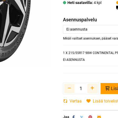
Heti saatavilla:
4 kpl
Asennuspalvelu
Mikäli valitset asennuksen, pääset va
1
X 215/55R17 98W CONTINENTAL P
EI ASENNUSTA
Lis
Vertaa
Lisää toivelis
Jaa