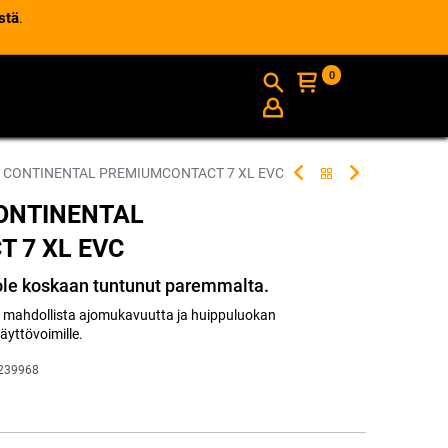
stä
.
0
AJANKOHTAISTA
INFO
W CONTINENTAL PREMIUMCONTACT 7 XL EVC
CONTINENTAL
 7 XL EVC
 ole koskaan tuntunut paremmalta.
 mahdollista ajomukavuutta ja huippuluokan
käyttövoimille.
239968