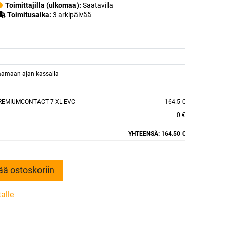
Toimittajilla (ulkomaa):
Saatavilla
Toimitusaika:
3 arkipäivää
raamaan ajan kassalla
REMIUMCONTACT 7 XL EVC
164.5 €
0 €
YHTEENSÄ:
164.50 €
ää ostoskoriin
talle