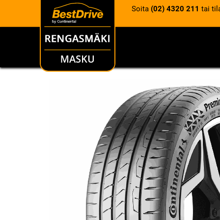
Soita
(02) 4320 211
tai ti
RENKAAT
VANTEET