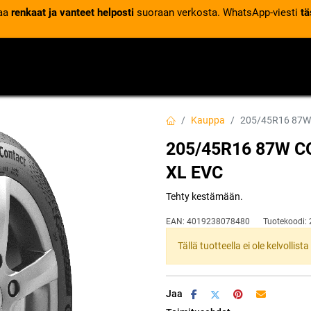
laa
renkaat ja vanteet helposti
suoraan verkosta. WhatsApp-viesti
tä
VENTTIILIT
RENGASPALVELUT
RENGASTIETOA
Kauppa
205/45R16 87W
205/45R16 87W 
XL EVC
Tehty kestämään.
EAN:
4019238078480
Tuotekoodi:
Tällä tuotteella ei ole kelvollis
Jaa