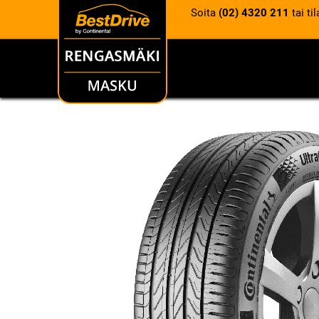
Soita
(02) 4320 211
tai ti
RENKAAT
VANTEET