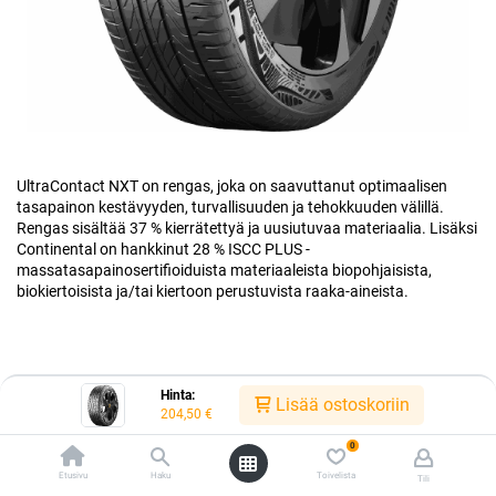
UltraContact NXT on rengas, joka on saavuttanut optimaalisen
tasapainon kestävyyden, turvallisuuden ja tehokkuuden välillä.
Rengas sisältää 37 % kierrätettyä ja uusiutuvaa materiaalia. Lisäksi
Continental on hankkinut 28 % ISCC PLUS -
massatasapainosertifioiduista materiaaleista biopohjaisista,
biokiertoisista ja/tai kiertoon perustuvista raaka-aineista.
Hinta:
Lisää ostoskoriin
Kauppa
204,50
€
225/50R18 99W CONTINENTAL ULTRACONTACT NXT XL EVC
0
Etusivu
Haku
Toivelista
Tili