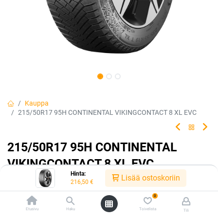
Kauppa
215/50R17 95H CONTINENTAL VIKINGCONTACT 8 XL EVC
215/50R17 95H CONTINENTAL
VIKINGCONTACT 8 XL EVC
Hinta:
Lisää ostoskoriin
EAN:
4019238088373
Tuotekoodi:
240118
216,50
€
216,50
€
/ kpl
0
Etusivu
Haku
Toivelista
Tili