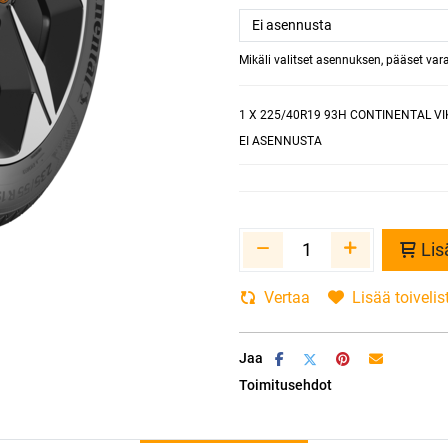
Mikäli valitset asennuksen, pääset va
1
X 225/40R19 93H CONTINENTAL VI
EI ASENNUSTA
Lis
Vertaa
Lisää toivelis
Jaa
Toimitusehdot