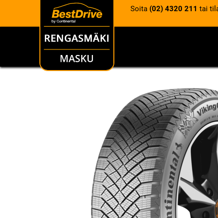
Soita
(02) 4320 211
tai ti
RENKAAT
VANTEET