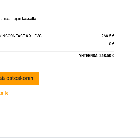
raamaan ajan kassalla
KINGCONTACT 8 XL EVC
268.5 €
0 €
YHTEENSÄ:
268.50 €
ää ostoskoriin
talle