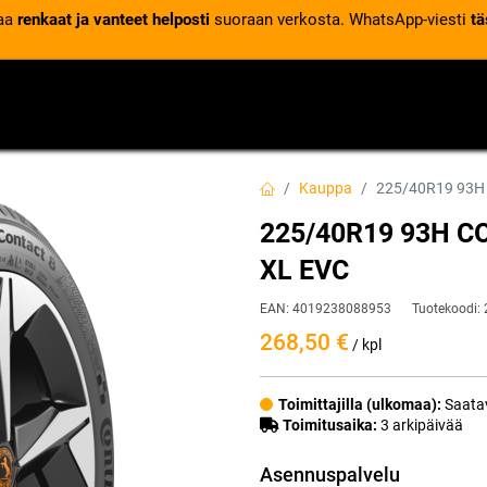
laa
renkaat ja vanteet helposti
suoraan verkosta. WhatsApp-viesti
tä
VENTTIILIT
RENGASPALVELUT
RENGASTIETOA
Kauppa
225/40R19 93H
225/40R19 93H C
XL EVC
EAN:
4019238088953
Tuotekoodi:
268,50
€
/ kpl
Toimittajilla (ulkomaa):
Saatav
Toimitusaika:
3 arkipäivää
Asennuspalvelu