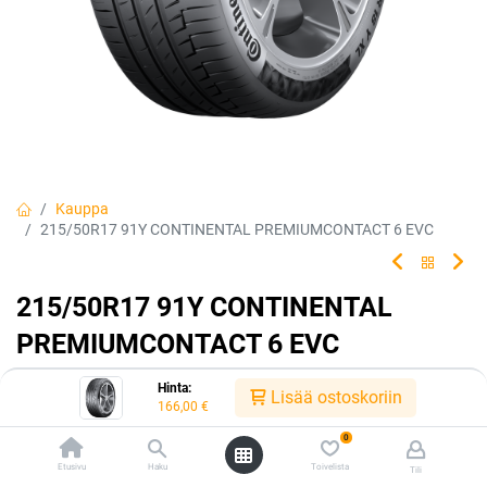
Kauppa
215/50R17 91Y CONTINENTAL PREMIUMCONTACT 6 EVC
215/50R17 91Y CONTINENTAL
PREMIUMCONTACT 6 EVC
Mukavuuden uusi ulottuvuus.
Hinta:
Lisää ostoskoriin
166,00
€
EAN:
4019238772289
Tuotekoodi:
240327
0
Tällä tuotteella ei ole kelvollista yhdistelmää.
Etusivu
Haku
Toivelista
Tili