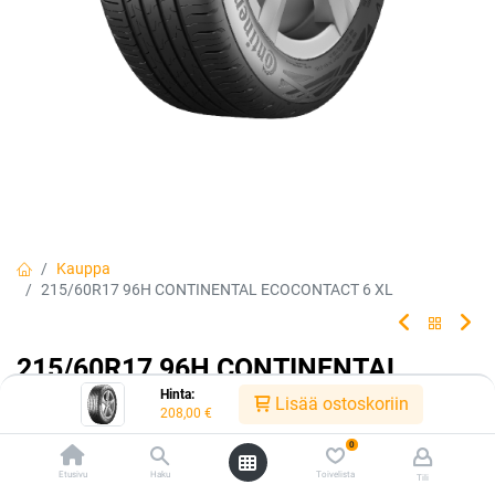
Kauppa
215/60R17 96H CONTINENTAL ECOCONTACT 6 XL
215/60R17 96H CONTINENTAL
Hinta:
ECOCONTACT 6 XL
Lisää ostoskoriin
208,00
€
Saavuta enemmän renkaalla, joka tarvitsee vähemmän.
0
Etusivu
Haku
Toivelista
Tili
EAN:
4019238013290
Tuotekoodi:
240370