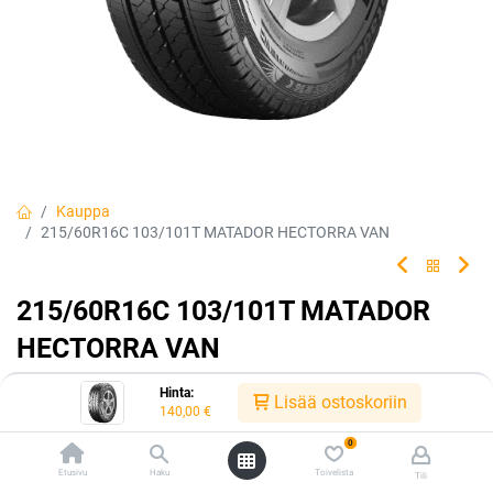
Kauppa
215/60R16C 103/101T MATADOR HECTORRA VAN
215/60R16C 103/101T MATADOR
HECTORRA VAN
Hyötyajoneuvojen tasapainoinen kesätuote, joka vastaa kaikkiin
Hinta:
Lisää ostoskoriin
haasteisiin.
140,00
€
0
EAN:
4050496002916
Tuotekoodi:
240470
Etusivu
Haku
Toivelista
140,00
€
Tili
/ kpl