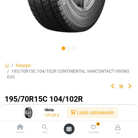
Kauppa
195/70R15C 104/102R CONTINENTAL VANCONTACT VIKING
EVC
195/70R15C 104/102R
CONTINENTAL VANCONTACT
Hinta:
Lisää ostoskoriin
141,00
€
VIKING EVC
0
EAN:
4019238024203
Tuotekoodi:
240771
Etusivu
Haku
Toivelista
Tili