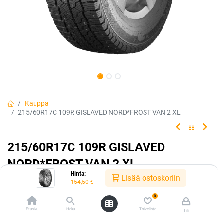
Kauppa
215/60R17C 109R GISLAVED NORD*FROST VAN 2 XL
215/60R17C 109R GISLAVED
NORD*FROST VAN 2 XL
Hinta:
Lisää ostoskoriin
EAN:
4024064000925
Tuotekoodi:
240784
154,50
€
154,50
€
/ kpl
0
Etusivu
Haku
Toivelista
Tili