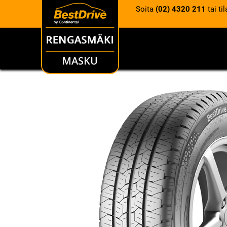
Soita
(02) 4320 211
tai ti
RENKAAT
VANTEET