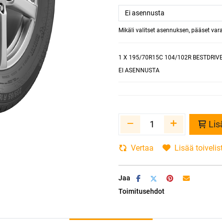
Mikäli valitset asennuksen, pääset va
1
X 195/70R15C 104/102R BESTDRI
EI ASENNUSTA
Lis
Vertaa
Lisää toivelis
Jaa
Toimitusehdot