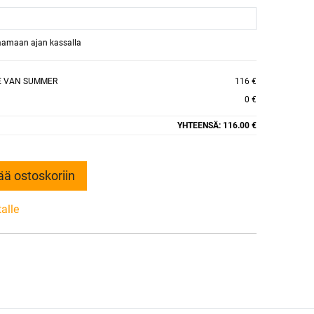
raamaan ajan kassalla
VE VAN SUMMER
116 €
0 €
YHTEENSÄ:
116.00 €
ää ostoskoriin
talle