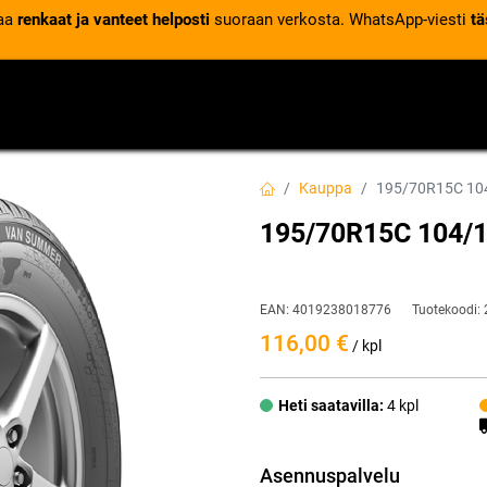
laa
renkaat ja vanteet helposti
suoraan verkosta. WhatsApp-viesti
tä
VENTTIILIT
RENGASPALVELUT
RENGASTIETOA
Kauppa
195/70R15C 10
195/70R15C 104/
EAN:
4019238018776
Tuotekoodi:
116,00
€
/ kpl
Heti saatavilla:
4 kpl
Asennuspalvelu