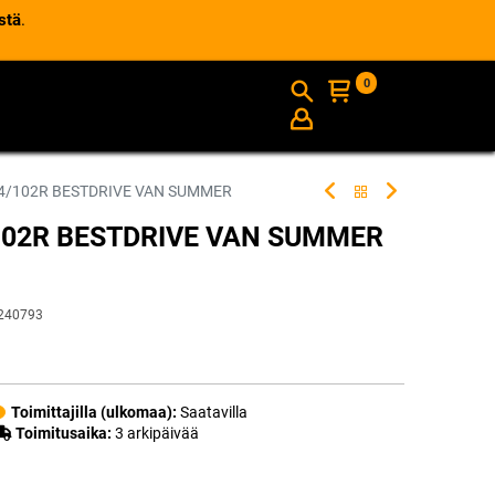
stä
.
0
AJANKOHTAISTA
INFO
4/102R BESTDRIVE VAN SUMMER
102R BESTDRIVE VAN SUMMER
240793
Toimittajilla (ulkomaa):
Saatavilla
Toimitusaika:
3 arkipäivää