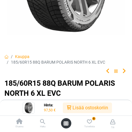
Kauppa
185/60R15 88Q BARUM POLARIS NORTH 6 XL EVC
185/60R15 88Q BARUM POLARIS
NORTH 6 XL EVC
Continentalin Euroopassa valmistama Barum Polaris 6
Hinta:
Lisää ostoskoriin
on keskihintainen tuote pohjoismaiden talviolosuhteisiin.
97,50
€
0
EAN:
4024063010307
Tuotekoodi:
241725
Etusivu
Haku
Toivelista
97,50
€
Tili
/ kpl