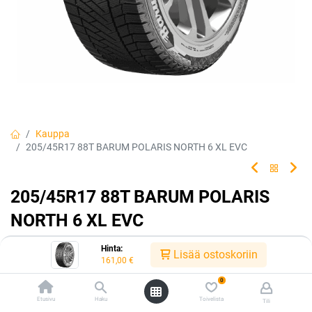
Kauppa
205/45R17 88T BARUM POLARIS NORTH 6 XL EVC
205/45R17 88T BARUM POLARIS
NORTH 6 XL EVC
Continentalin Euroopassa valmistama Barum Polaris 6
Hinta:
Lisää ostoskoriin
on keskihintainen tuote pohjoismaiden talviolosuhteisiin.
161,00
€
0
EAN:
4024063008458
Tuotekoodi:
241730
Etusivu
Haku
Toivelista
Tili
Tällä tuotteella ei ole kelvollista yhdistelmää.