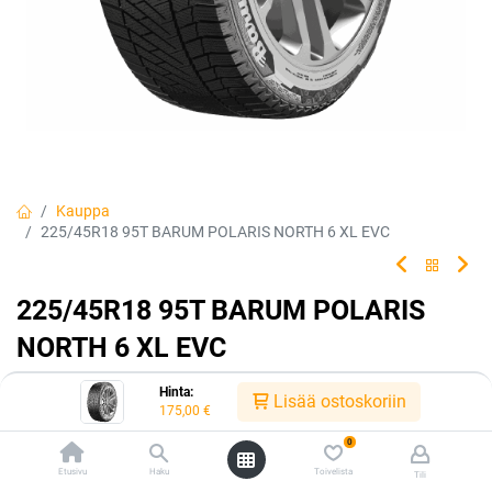
Kauppa
225/45R18 95T BARUM POLARIS NORTH 6 XL EVC
225/45R18 95T BARUM POLARIS
NORTH 6 XL EVC
Continentalin Euroopassa valmistama Barum Polaris 6
Hinta:
Lisää ostoskoriin
on keskihintainen tuote pohjoismaiden talviolosuhteisiin.
175,00
€
0
EAN:
4024063008847
Tuotekoodi:
241744
Etusivu
Haku
Toivelista
175,00
€
Tili
/ kpl