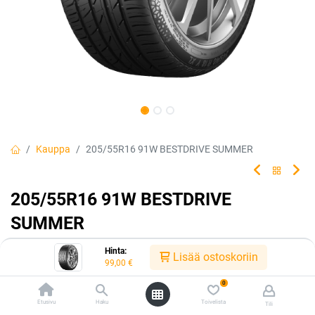
Kauppa
205/55R16 91W BESTDRIVE SUMMER
205/55R16 91W BESTDRIVE
SUMMER
EAN:
4019238018790
Tuotekoodi:
241909
Hinta:
Lisää ostoskoriin
99,00
€
Tuotetta ei ole enää saatavilla.
0
Etusivu
Haku
Toivelista
Tili