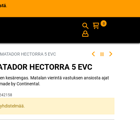
stä
.
0
AJANKOHTAISTA
INFO
 MATADOR HECTORRA 5 EVC
MATADOR HECTORRA 5 EVC
inen kesärengas. Matalan vierintä vastuksen ansiosta ajat
made by Continental.
242158
ta yhdistelmää.