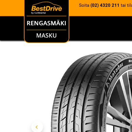
Soita
(02) 4320 211
tai ti
RENKAAT
VANTEET