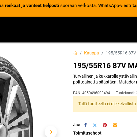
laa
renkaat ja vanteet helposti
suoraan verkosta. WhatsApp-viesti
tä
VENTTIILIT
RENGASPALVELUT
RENGASTIETOA
Kauppa
195/55R16 87V
195/55R16 87V 
Turvallinen ja kukkarolle ystäväll
polttoainetta säästäen. Matador 
EAN:
4050496003494
Tuotekoodi:
Tällä tuotteella ei ole kelvollis
Jaa
Toimitusehdot