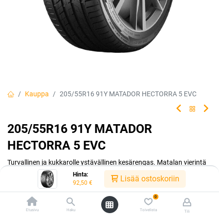
Kauppa
205/55R16 91Y MATADOR HECTORRA 5 EVC
205/55R16 91Y MATADOR
HECTORRA 5 EVC
Turvallinen ja kukkarolle ystävällinen kesärengas. Matalan vierintä
vastuksen ansiosta ajat polttoainetta säästäen. Matador made by
Hinta:
Lisää ostoskoriin
Continental.
92,50
€
0
EAN:
4050496003807
Tuotekoodi:
242164
Etusivu
Haku
Toivelista
Tili
Tällä tuotteella ei ole kelvollista yhdistelmää.