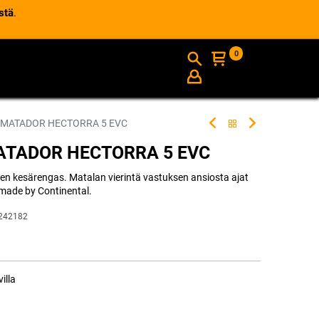
stä
.
0
AJANKOHTAISTA
INFO
 MATADOR HECTORRA 5 EVC
MATADOR HECTORRA 5 EVC
inen kesärengas. Matalan vierintä vastuksen ansiosta ajat
made by Continental.
242182
illa