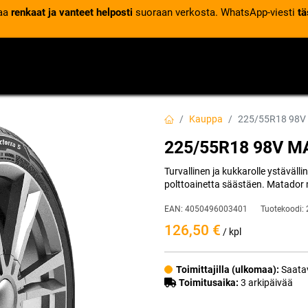
laa
renkaat ja vanteet helposti
suoraan verkosta. WhatsApp-viesti
tä
VENTTIILIT
RENGASPALVELUT
RENGASTIETOA
Kauppa
225/55R18 98V
225/55R18 98V 
Turvallinen ja kukkarolle ystäväll
polttoainetta säästäen. Matador 
EAN:
4050496003401
Tuotekoodi:
126,50
€
/ kpl
Toimittajilla (ulkomaa):
Saatav
Toimitusaika:
3 arkipäivää