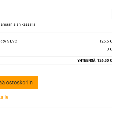
raamaan ajan kassalla
RRA 5 EVC
126.5 €
0 €
YHTEENSÄ:
126.50 €
ää ostoskoriin
talle