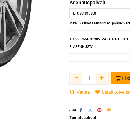
Asennuspalvelu
Mikäli valitset asennuksen, pääset va
1
X 225/55R18 98V MATADOR HECTO
EI ASENNUSTA
Lis
Vertaa
Lisää toivelis
Jaa
Toimitusehdot