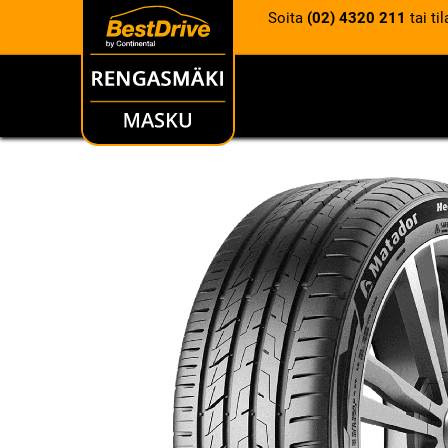
Soita
(02) 4320 211
tai ti
RENKAAT
VANTEET