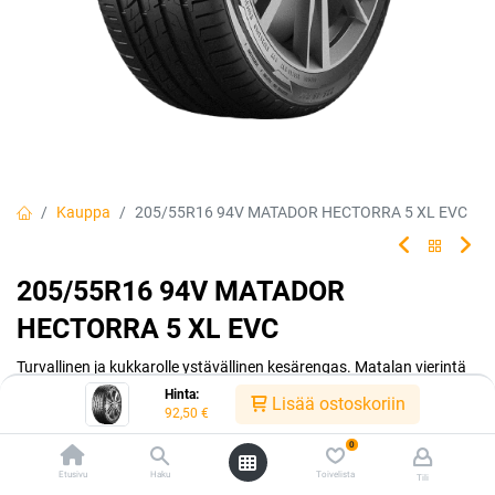
Kauppa
205/55R16 94V MATADOR HECTORRA 5 XL EVC
205/55R16 94V MATADOR
HECTORRA 5 XL EVC
Turvallinen ja kukkarolle ystävällinen kesärengas. Matalan vierintä
vastuksen ansiosta ajat polttoainetta säästäen. Matador made by
Hinta:
Lisää ostoskoriin
Continental.
92,50
€
0
EAN:
4050496004095
Tuotekoodi:
242214
Etusivu
Haku
Toivelista
Tili
Tällä tuotteella ei ole kelvollista yhdistelmää.