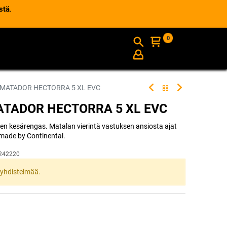
stä
.
0
AJANKOHTAISTA
INFO
 MATADOR HECTORRA 5 XL EVC
ATADOR HECTORRA 5 XL EVC
inen kesärengas. Matalan vierintä vastuksen ansiosta ajat
made by Continental.
242220
ta yhdistelmää.