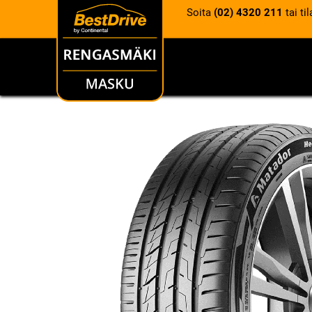
Soita
(02) 4320 211
tai ti
RENKAAT
VANTEET