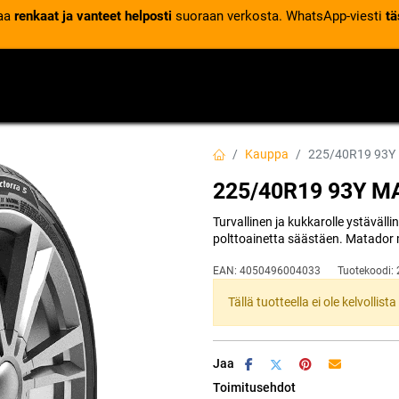
laa
renkaat ja vanteet helposti
suoraan verkosta. WhatsApp-viesti
tä
VENTTIILIT
RENGASPALVELUT
RENGASTIETOA
Kauppa
225/40R19 93Y
225/40R19 93Y M
Turvallinen ja kukkarolle ystäväll
polttoainetta säästäen. Matador 
EAN:
4050496004033
Tuotekoodi:
Tällä tuotteella ei ole kelvollis
Jaa
Toimitusehdot