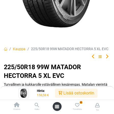
Kauppa
225/50R18 99W MATADOR HECTORRA 5 XL EVC
225/50R18 99W MATADOR
HECTORRA 5 XL EVC
Turvallinen ja kukkarolle ystävällinen kesärengas. Matalan vierintä
vastuksen ansiosta ajat polttoainetta säästäen. Matador made by
Hinta:
Lisää ostoskoriin
Continental.
150,50
€
0
EAN:
4050496003937
Tuotekoodi:
242237
Etusivu
Haku
Toivelista
Tili
Tällä tuotteella ei ole kelvollista yhdistelmää.