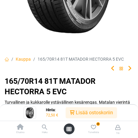
Kauppa
165/70R14 81T MATADOR HECTORRA 5 EVC
165/70R14 81T MATADOR
HECTORRA 5 EVC
Turvallinen ja kukkarolle ystävällinen kesärengas. Matalan vierintä
vastuksen ansiosta ajat polttoainetta säästäen. Matador made by
Hinta:
Lisää ostoskoriin
Continental.
72,50
€
0
EAN:
4050496004521
Tuotekoodi:
242241
Etusivu
Haku
Toivelista
Tili
Tällä tuotteella ei ole kelvollista yhdistelmää.