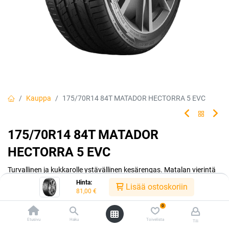
Kauppa
175/70R14 84T MATADOR HECTORRA 5 EVC
175/70R14 84T MATADOR
HECTORRA 5 EVC
Turvallinen ja kukkarolle ystävällinen kesärengas. Matalan vierintä
vastuksen ansiosta ajat polttoainetta säästäen. Matador made by
Hinta:
Lisää ostoskoriin
Continental.
81,00
€
0
EAN:
4050496004590
Tuotekoodi:
242243
Etusivu
Haku
Toivelista
Tili
Tällä tuotteella ei ole kelvollista yhdistelmää.