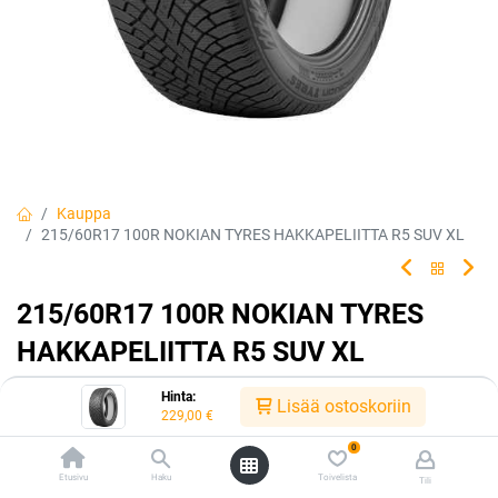
Kauppa
215/60R17 100R NOKIAN TYRES HAKKAPELIITTA R5 SUV XL
215/60R17 100R NOKIAN TYRES
HAKKAPELIITTA R5 SUV XL
EAN:
6419440489780
Tuotekoodi:
242668
Hinta:
Lisää ostoskoriin
229,00
€
229,00
€
/ kpl
0
Etusivu
Haku
Toivelista
Tili
Toimittajilla (kotimaa):
Saatavilla