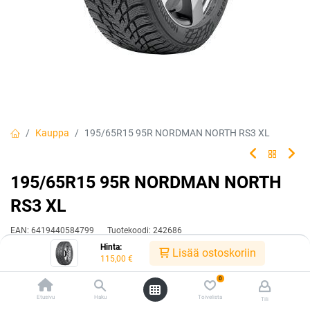
Kauppa
195/65R15 95R NORDMAN NORTH RS3 XL
195/65R15 95R NORDMAN NORTH
RS3 XL
EAN:
6419440584799
Tuotekoodi:
242686
Hinta:
115,00
€
Lisää ostoskoriin
/ kpl
115,00
€
0
Toimittajilla (kotimaa):
Saatavilla
Etusivu
Haku
Toivelista
Tili
Toimitusaika:
3 arkipäivää