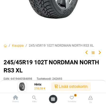
Kauppa
245/45R19 102T NORDMAN NORTH RS3 XL
245/45R19 102T NORDMAN NORTH
RS3 XL
EAN:
6419440584898
Tuotekoodi:
242693
Hinta:
250,50
€
Lisää ostoskoriin
/ kpl
250,50
€
0
Toimittajilla (kotimaa):
Saatavilla
Etusivu
Haku
Toivelista
Tili
Toimitusaika:
3 arkipäivää