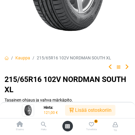
Kauppa
215/65R16 102V NORDMAN SOUTH XL
215/65R16 102V NORDMAN SOUTH
XL
Tasainen ohjaus ja vahva märkäpito.
Hinta:
Lisää ostoskoriin
EAN:
6419440600147
Tuotekoodi:
242707
121,00
€
121,00
€
/ kpl
0
Etusivu
Haku
Toivelista
Tili