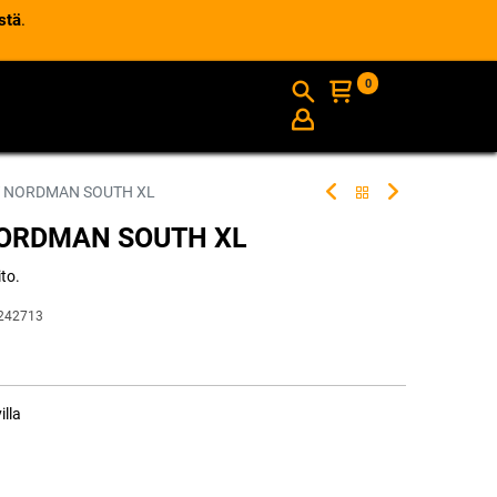
stä
.
0
AJANKOHTAISTA
INFO
W NORDMAN SOUTH XL
NORDMAN SOUTH XL
to.
242713
illa