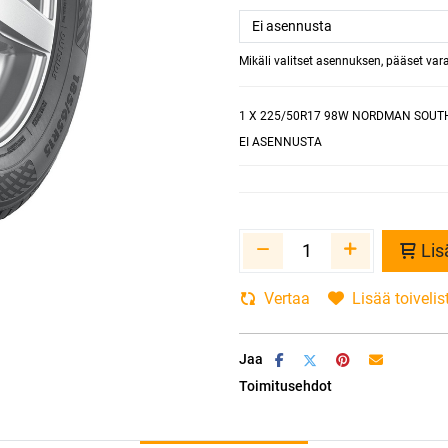
Mikäli valitset asennuksen, pääset va
1
X 225/50R17 98W NORDMAN SOUT
EI ASENNUSTA
Lis
Vertaa
Lisää toivelis
Jaa
Toimitusehdot