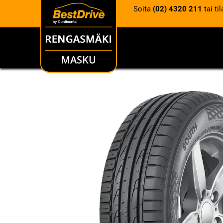
Soita
(02) 4320 211
tai ti
RENKAAT
VANTEET