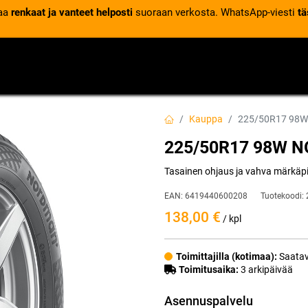
laa
renkaat ja vanteet helposti
suoraan verkosta. WhatsApp-viesti
tä
VENTTIILIT
RENGASPALVELUT
RENGASTIETOA
Kauppa
225/50R17 98
225/50R17 98W 
Tasainen ohjaus ja vahva märkäpi
EAN:
6419440600208
Tuotekoodi:
138,00
€
/ kpl
Toimittajilla (kotimaa):
Saatav
Toimitusaika:
3 arkipäivää
Asennuspalvelu