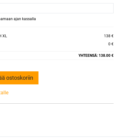
raamaan ajan kassalla
H XL
138 €
0 €
YHTEENSÄ:
138.00 €
ää ostoskoriin
talle