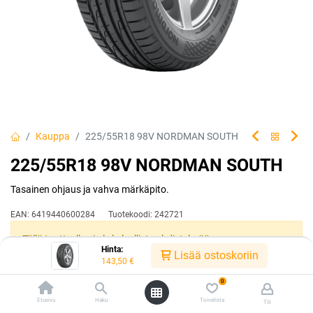
Kauppa
225/55R18 98V NORDMAN SOUTH
225/55R18 98V NORDMAN SOUTH
Tasainen ohjaus ja vahva märkäpito.
EAN:
6419440600284
Tuotekoodi:
242721
Tällä tuotteella ei ole kelvollista yhdistelmää.
Hinta:
Lisää ostoskoriin
143,50
€
0
Jaa
Etusivu
Haku
Toivelista
Tili
Toimitusehdot