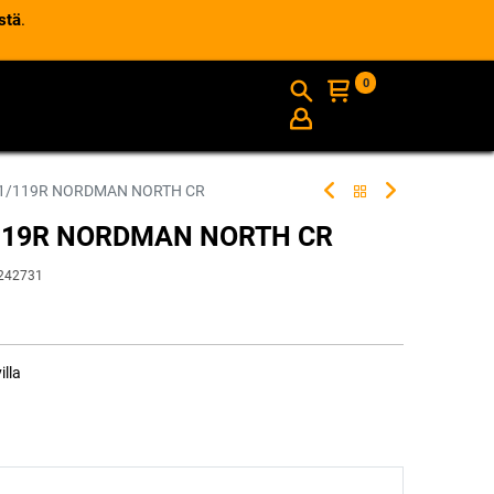
stä
.
0
AJANKOHTAISTA
INFO
21/119R NORDMAN NORTH CR
/119R NORDMAN NORTH CR
242731
illa