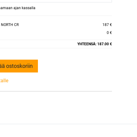
raamaan ajan kassalla
 NORTH CR
187 €
0 €
YHTEENSÄ:
187.00 €
ää ostoskoriin
talle