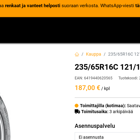
laa
renkaat ja vanteet helposti
suoraan verkosta. WhatsApp-viesti
tä
VENTTIILIT
RENGASPALVELUT
RENGASTIETOA
Kauppa
235/65R16C 1
235/65R16C 121
EAN:
6419440620565
Tuotekoodi:
187,00
€
/ kpl
Toimittajilla (kotimaa):
Saatav
Toimitusaika:
3 arkipäivää
Asennuspalvelu