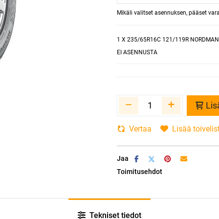
Mikäli valitset asennuksen, pääset va
1
X 235/65R16C 121/119R NORDMAN
EI ASENNUSTA
Lis
Vertaa
Lisää toivelis
Jaa
Toimitusehdot
Tekniset tiedot