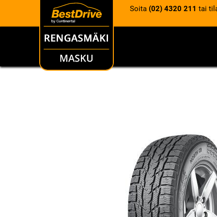
Soita
(02) 4320 211
tai ti
RENKAAT
VANTEET