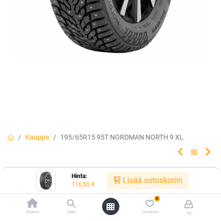
Kauppa
195/65R15 95T NORDMAN NORTH 9 XL
195/65R15 95T NORDMAN NORTH 9
Hinta:
Lisää ostoskoriin
116,50
€
XL
0
Pohjoiseen suunniteltua teknologiaa, made by Nokian Tyres.
Etusivu
Haku
Toivelista
Tili