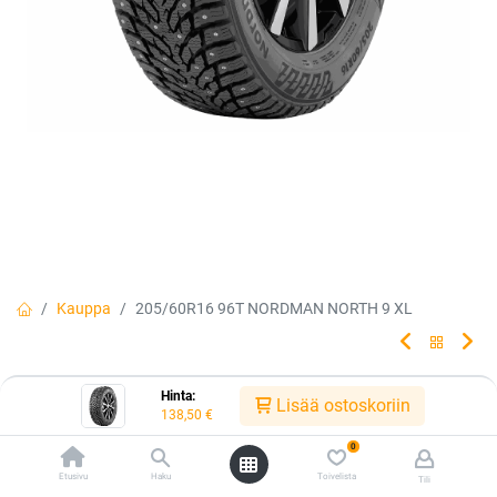
Kauppa
205/60R16 96T NORDMAN NORTH 9 XL
205/60R16 96T NORDMAN NORTH 9
Hinta:
Lisää ostoskoriin
138,50
€
XL
0
Pohjoiseen suunniteltua teknologiaa, made by Nokian Tyres.
Etusivu
Haku
Toivelista
Tili