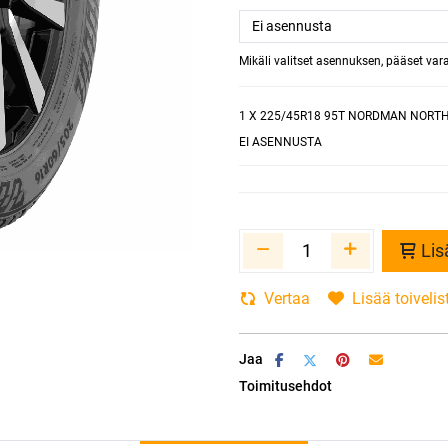
Mikäli valitset asennuksen, pääset va
1
X 225/45R18 95T NORDMAN NORTH
EI ASENNUSTA
Lis
Vertaa
Lisää toivelis
Jaa
Toimitusehdot