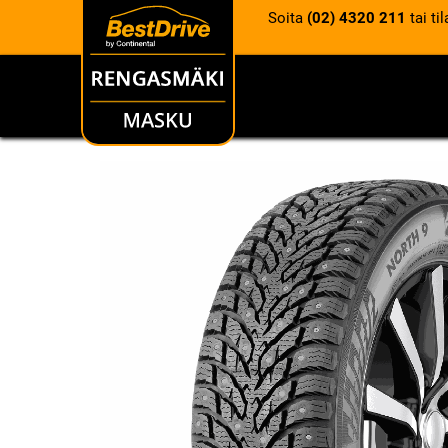
Soita
(02) 4320 211
tai ti
RENKAAT
VANTEET