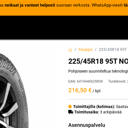
laa
renkaat ja vanteet helposti
suoraan verkosta. WhatsApp-viesti
tä
VENTTIILIT
RENGASPALVELUT
RENGASTIETOA
Kauppa
225/45R18 95T
225/45R18 95T 
Pohjoiseen suunniteltua teknolog
EAN:
6419440629858
Tuotekoodi:
216,50
€
/ kpl
Toimittajilla (kotimaa):
Saatav
Toimitusaika:
3 arkipäivää
Asennuspalvelu