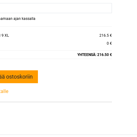
raamaan ajan kassalla
 9 XL
216.5 €
0 €
YHTEENSÄ:
216.50 €
ää ostoskoriin
talle