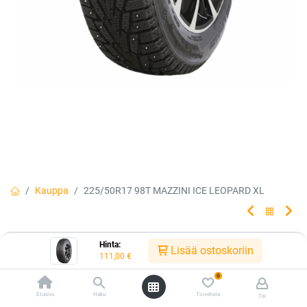
Kauppa
225/50R17 98T MAZZINI ICE LEOPARD XL
225/50R17 98T MAZZINI ICE
Hinta:
Lisää ostoskoriin
111,00
€
LEOPARD XL
0
Ice Leopard on suunniteltu lisämään ajoturvallisuuta ankariin
Etusivu
Haku
Toivelista
Tili
talviolosuhteisiin.