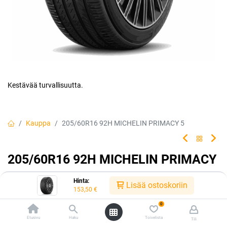
Kestävää turvallisuutta.
Kauppa
205/60R16 92H MICHELIN PRIMACY 5
205/60R16 92H MICHELIN PRIMACY
5
Hinta:
Lisää ostoskoriin
153,50
€
Luotettava rengasvalintasi jokapäiväiseen ajoon. Rengas tarjoaa
erinomaisen turvallisuuden ja kestävyyden, jolloin sinä ja
0
matkustajasi voitte matkata turvallisin mielin kilometri toisensa
Etusivu
Haku
Toivelista
Tili
jälkeen.