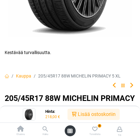
Kestävää turvallisuutta.
Kauppa
205/45R17 88W MICHELIN PRIMACY 5 XL
205/45R17 88W MICHELIN PRIMACY
5 XL
Hinta:
Lisää ostoskoriin
218,00
€
Luotettava rengasvalintasi jokapäiväiseen ajoon. Rengas tarjoaa
erinomaisen turvallisuuden ja kestävyyden, jolloin sinä ja
0
matkustajasi voitte matkata turvallisin mielin kilometri toisensa
Etusivu
Haku
Toivelista
Tili
jälkeen.