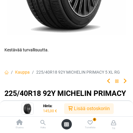
Kestävää turvallisuutta.
Kauppa
225/40R18 92Y MICHELIN PRIMACY 5 XL RG
225/40R18 92Y MICHELIN PRIMACY
5 XL RG
Hinta:
Lisää ostoskoriin
145,00
€
Luotettava rengasvalintasi jokapäiväiseen ajoon. Rengas tarjoaa
erinomaisen turvallisuuden ja kestävyyden, jolloin sinä ja
0
matkustajasi voitte matkata turvallisin mielin kilometri toisensa
Etusivu
Haku
Toivelista
Tili
jälkeen.