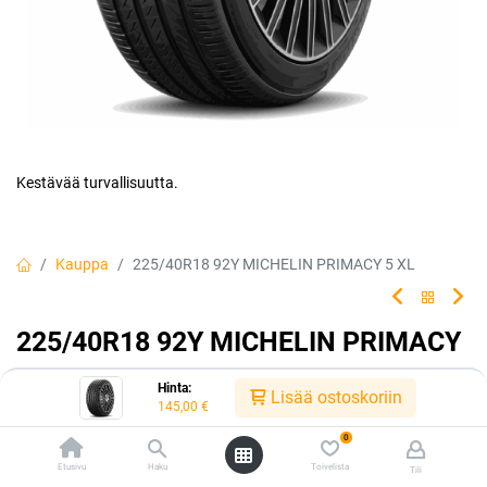
Kestävää turvallisuutta.
Kauppa
225/40R18 92Y MICHELIN PRIMACY 5 XL
225/40R18 92Y MICHELIN PRIMACY
5 XL
Hinta:
Lisää ostoskoriin
145,00
€
Luotettava rengasvalintasi jokapäiväiseen ajoon. Rengas tarjoaa
erinomaisen turvallisuuden ja kestävyyden, jolloin sinä ja
0
matkustajasi voitte matkata turvallisin mielin kilometri toisensa
Etusivu
Haku
Toivelista
Tili
jälkeen.