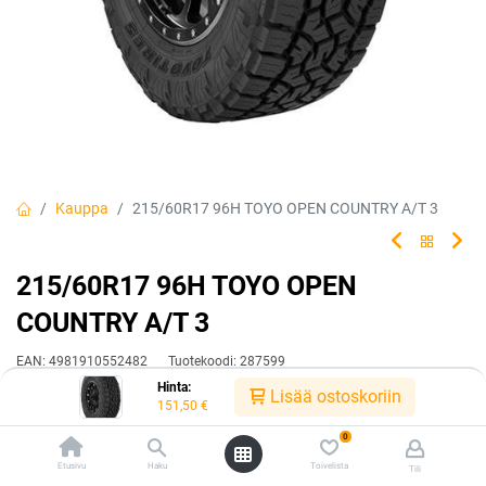
Kauppa
215/60R17 96H TOYO OPEN COUNTRY A/T 3
215/60R17 96H TOYO OPEN
COUNTRY A/T 3
EAN:
4981910552482
Tuotekoodi:
287599
Hinta:
151,50
€
Lisää ostoskoriin
/ kpl
151,50
€
0
Toimittajilla (kotimaa):
Saatavilla
Etusivu
Haku
Toivelista
Tili
Toimitusaika:
3 arkipäivää