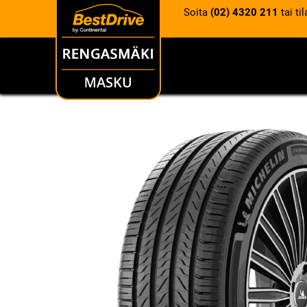
Soita
(02) 4320 211
tai ti
RENKAAT
VANTEET