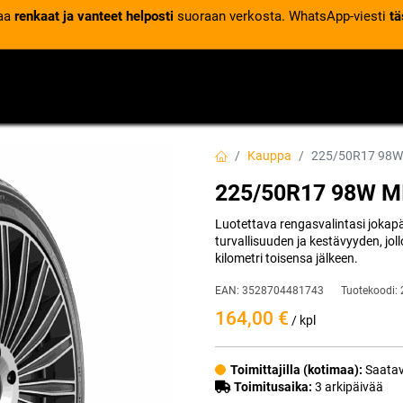
laa
renkaat ja vanteet helposti
suoraan verkosta. WhatsApp-viesti
tä
VENTTIILIT
RENGASPALVELUT
RENGASTIETOA
Kauppa
225/50R17 98W
225/50R17 98W M
Luotettava rengasvalintasi jokap
turvallisuuden ja kestävyyden, joll
kilometri toisensa jälkeen.
EAN:
3528704481743
Tuotekoodi:
164,00
€
/ kpl
Toimittajilla (kotimaa):
Saatav
Toimitusaika:
3 arkipäivää