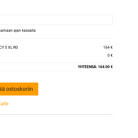
raamaan ajan kassalla
Y 5 XL RG
164 €
0 €
YHTEENSÄ:
164.00 €
ää ostoskoriin
talle