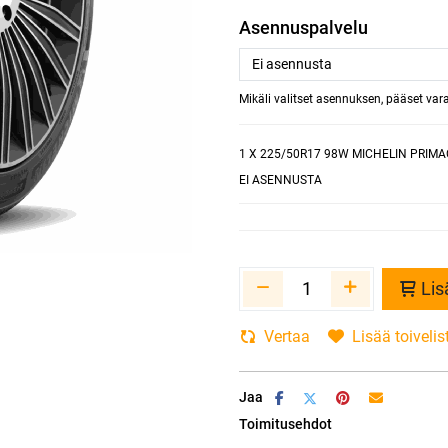
Asennuspalvelu
Mikäli valitset asennuksen, pääset va
1
X 225/50R17 98W MICHELIN PRIMAC
EI ASENNUSTA
Lis
Vertaa
Lisää toivelis
Jaa
Toimitusehdot