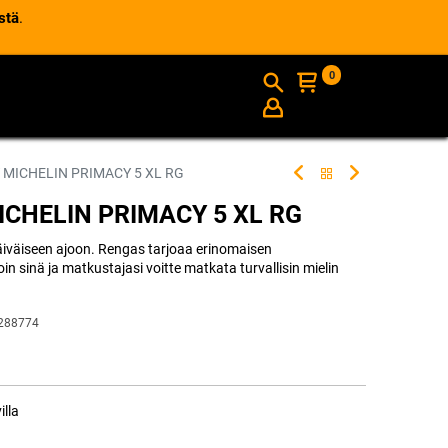
stä
.
0
AJANKOHTAISTA
INFO
 MICHELIN PRIMACY 5 XL RG
ICHELIN PRIMACY 5 XL RG
äiväiseen ajoon. Rengas tarjoaa erinomaisen
oin sinä ja matkustajasi voitte matkata turvallisin mielin
288774
illa