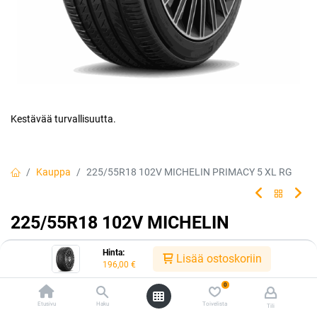
Kestävää turvallisuutta.
Kauppa
225/55R18 102V MICHELIN PRIMACY 5 XL RG
225/55R18 102V MICHELIN
PRIMACY 5 XL RG
Hinta:
Lisää ostoskoriin
196,00
€
Luotettava rengasvalintasi jokapäiväiseen ajoon. Rengas tarjoaa
erinomaisen turvallisuuden ja kestävyyden, jolloin sinä ja
0
matkustajasi voitte matkata turvallisin mielin kilometri toisensa
Etusivu
Haku
Toivelista
Tili
jälkeen.