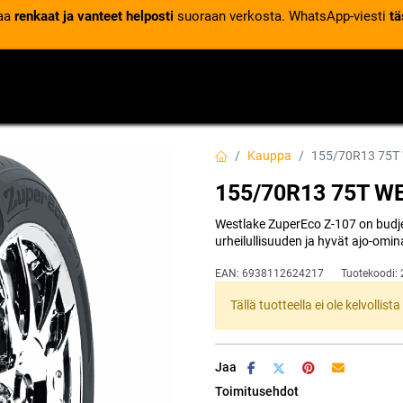
laa
renkaat ja vanteet helposti
suoraan verkosta. WhatsApp-viesti
tä
VENTTIILIT
RENGASPALVELUT
RENGASTIETOA
Kauppa
155/70R13 75T
155/70R13 75T W
Westlake ZuperEco Z-107 on budje
urheilullisuuden ja hyvät ajo-omin
EAN:
6938112624217
Tuotekoodi:
Tällä tuotteella ei ole kelvollis
Jaa
Toimitusehdot