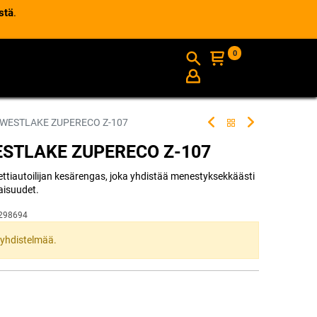
stä
.
0
AJANKOHTAISTA
INFO
 WESTLAKE ZUPERECO Z-107
ESTLAKE ZUPERECO Z-107
ttiautoilijan kesärengas, joka yhdistää menestyksekkäästi
aisuudet.
298694
ta yhdistelmää.