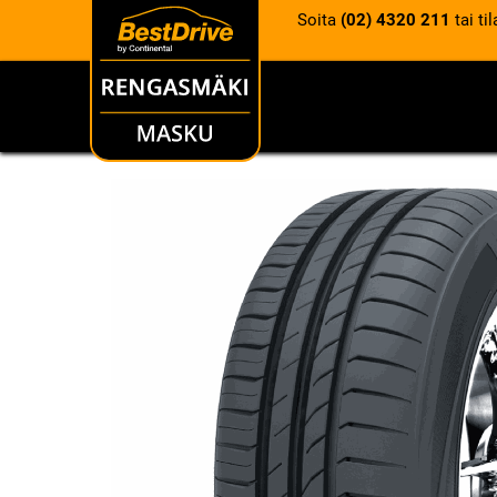
Soita
(02) 4320 211
tai ti
RENKAAT
VANTEET