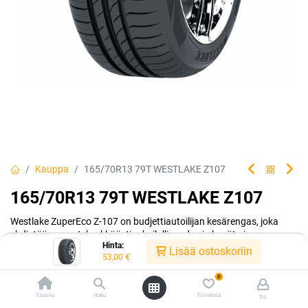
Kauppa
165/70R13 79T WESTLAKE Z107
165/70R13 79T WESTLAKE Z107
Westlake ZuperEco Z-107 on budjettiautoilijan kesärengas, joka
yhdistää menestyksekkäästi urheilullisuuden ja hyvät ajo-
Hinta:
ominaisuudet.
Lisää ostoskoriin
53,00
€
EAN:
6938112624224
Tuotekoodi:
298705
0
Tällä tuotteella ei ole kelvollista yhdistelmää.
Etusivu
Haku
Toivelista
Tili