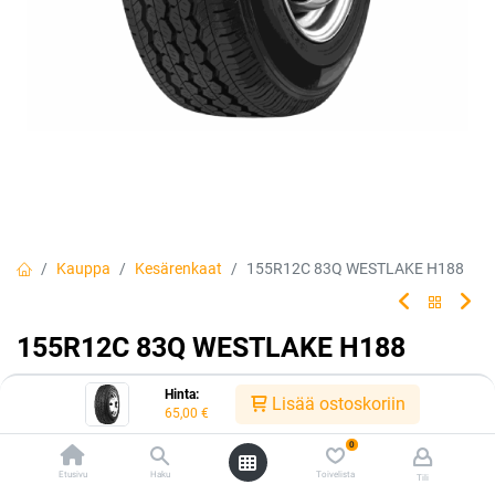
Kauppa
Kesärenkaat
155R12C 83Q WESTLAKE H188
155R12C 83Q WESTLAKE H188
Hinta:
Lisää ostoskoriin
65,00
€
EAN:
6938112605476
Tuotekoodi:
298712
0
65,00
€
/ kpl
Etusivu
Haku
Toivelista
Tili