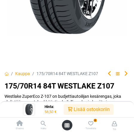
Kauppa
175/70R14 84T WESTLAKE Z107
175/70R14 84T WESTLAKE Z107
Westlake ZuperEco Z-107 on budjettiautoilijan kesärengas, joka
yhdistää menestyksekkäästi urheilullisuuden ja hyvät ajo-
Hinta:
ominaisuudet.
Lisää ostoskoriin
56,50
€
EAN:
6938112620080
Tuotekoodi:
298768
0
Tällä tuotteella ei ole kelvollista yhdistelmää.
Etusivu
Haku
Toivelista
Tili