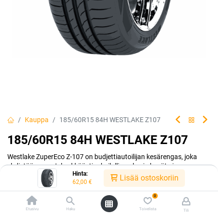
Kauppa
185/60R15 84H WESTLAKE Z107
185/60R15 84H WESTLAKE Z107
Westlake ZuperEco Z-107 on budjettiautoilijan kesärengas, joka
yhdistää menestyksekkäästi urheilullisuuden ja hyvät ajo-
Hinta:
ominaisuudet.
Lisää ostoskoriin
62,00
€
EAN:
6938112620158
Tuotekoodi:
298783
0
62,00
€
/ kpl
Etusivu
Haku
Toivelista
Tili