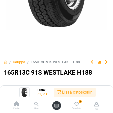
Kauppa
165R13C 91S WESTLAKE H188
165R13C 91S WESTLAKE H188
Hinta:
EAN:
6938112605490
Tuotekoodi:
298843
Lisää ostoskoriin
61,00
€
Tällä tuotteella ei ole kelvollista yhdistelmää.
0
Etusivu
Haku
Toivelista
Tili