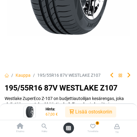
Kauppa
195/55R16 87V WESTLAKE Z107
195/55R16 87V WESTLAKE Z107
Westlake ZuperEco Z-107 on budjettiautoilijan kesärengas, joka
yhdistää menestyksekkäästi urheilullisuuden ja hyvät ajo-
Hinta:
ominaisuudet.
Lisää ostoskoriin
67,00
€
EAN:
6938112620233
Tuotekoodi:
298882
0
Tällä tuotteella ei ole kelvollista yhdistelmää.
Etusivu
Haku
Toivelista
Tili