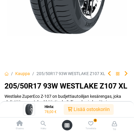
Kauppa
205/50R17 93W WESTLAKE Z107 XL
205/50R17 93W WESTLAKE Z107 XL
Westlake ZuperEco Z-107 on budjettiautoilijan kesärengas, joka
yhdistää menestyksekkäästi urheilullisuuden ja hyvät ajo-
Hinta:
ominaisuudet.
Lisää ostoskoriin
78,00
€
EAN:
6938112620370
Tuotekoodi:
298998
0
78,00
€
/ kpl
Etusivu
Haku
Toivelista
Tili