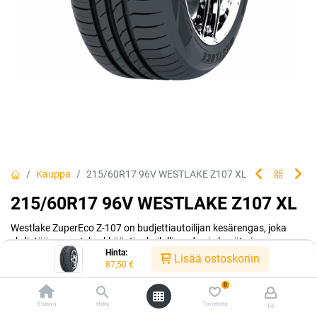
Kauppa
215/60R17 96V WESTLAKE Z107 XL
215/60R17 96V WESTLAKE Z107 XL
Westlake ZuperEco Z-107 on budjettiautoilijan kesärengas, joka
yhdistää menestyksekkäästi urheilullisuuden ja hyvät ajo-
Hinta:
ominaisuudet.
Lisää ostoskoriin
87,50
€
EAN:
6938112620431
Tuotekoodi:
299135
0
87,50
€
/ kpl
Etusivu
Haku
Toivelista
Tili